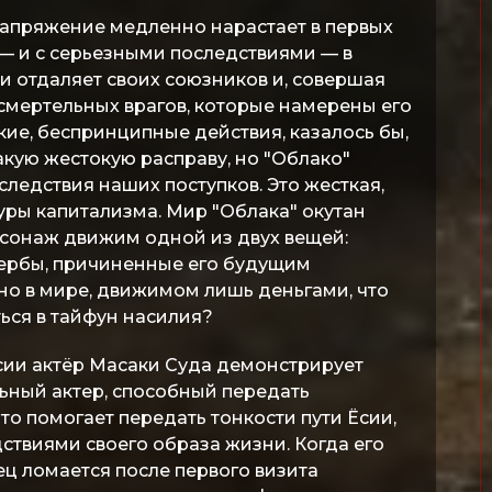
напряжение медленно нарастает в первых
я — и с серьезными последствиями — в
и отдаляет своих союзников и, совершая
 смертельных врагов, которые намерены его
кие, беспринципные действия, казалось бы,
кую жестокую расправу, но "Облако"
ледствия наших поступков. Это жесткая,
уры капитализма. Мир "Облака" окутан
сонаж движим одной из двух вещей:
щербы, причиненные его будущим
но в мире, движимом лишь деньгами, что
ься в тайфун насилия?
сии актёр Масаки Суда демонстрирует
ьный актер, способный передать
то помогает передать тонкости пути Ёсии,
дствиями своего образа жизни. Когда его
ц ломается после первого визита