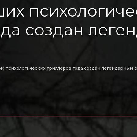
ших психологиче
ода создан леге
их психологических триллеров года создан легендарным