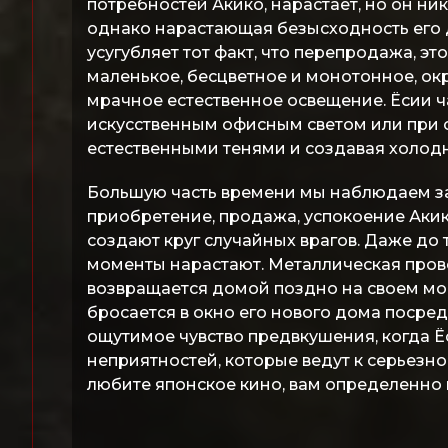
потребностей Акико, нарастает, но он ни
однако нарастающая безысходность его д
усугубляет тот факт, что перепродажа, эт
маленькое, бесцветное и монотонное, ок
мрачное естественное освещение. Ёсии ч
искусственным офисным светом или при 
естественными тенями и создавая холод
Большую часть времени мы наблюдаем з
приобретение, продажа, успокоение Акико
создают круг случайных врагов. Даже до 
моменты нарастают. Металлическая провол
возвращается домой поздно на своем мо
бросается в окно его нового дома посре
ощутимое чувство предвкушения, когда Ё
неприятностей, которые ведут к серьезно
любите японское кино, вам определенно 