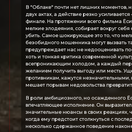
В "Облаке" почти нет лишних моментов, 
двух актах, а действие резко усиливаетс
финале. На протяжении всего фильма Ёси
мелкие злодеяния, собирает вокруг себя
убить. Самое шокирующее это то, что мел
безобидного мошенника могут вызвать та
предупреждает нас не недооценивать пос
хоть и тонкая критика современной культ
всепроникающим холодом, а каждый пер
желанием получить выгоду или месть. У
противникам, кажутся незначительными, 
мешает порывам недовольства превратит
В роли амбициозного, но осажденного Ё
впечатляющее исполнение. Он выразител
значительные нюансы в своих реакциях, ч
когда ему предстоит столкнуться с после
несколько сдержанное поведение наконе