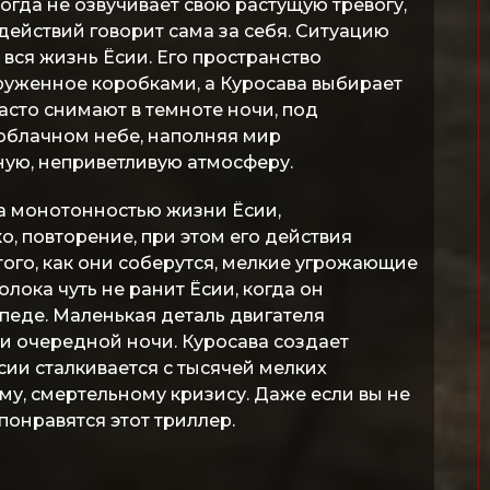
когда не озвучивает свою растущую тревогу,
ействий говорит сама за себя. Ситуацию
о вся жизнь Ёсии. Его пространство
руженное коробками, а Куросава выбирает
асто снимают в темноте ночи, под
облачном небе, наполняя мир
ную, неприветливую атмосферу.
а монотонностью жизни Ёсии,
, повторение, при этом его действия
того, как они соберутся, мелкие угрожающие
ока чуть не ранит Ёсии, когда он
педе. Маленькая деталь двигателя
ди очередной ночи. Куросава создает
сии сталкивается с тысячей мелких
му, смертельному кризису. Даже если вы не
понравятся этот триллер.