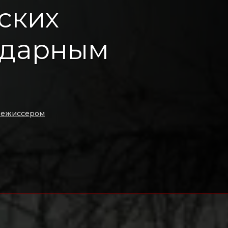
ских
ндарным
 режиссером