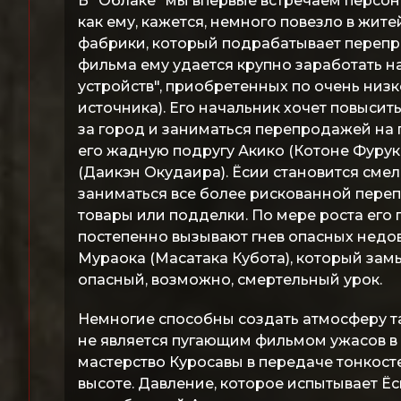
В "Облаке" мы впервые встречаем персона
как ему, кажется, немного повезло в жи
фабрики, который подрабатывает перепр
фильма ему удается крупно заработать 
устройств", приобретенных по очень низк
источника). Его начальник хочет повысить
за город и заниматься перепродажей на 
его жадную подругу Акико (Котоне Фурук
(Даикэн Окудаира). Ёсии становится смел
заниматься все более рискованной переп
товары или подделки. По мере роста его
постепенно вызывают гнев опасных недов
Мураока (Масатака Кубота), который зам
опасный, возможно, смертельный урок.
Немногие способны создать атмосферу так
не является пугающим фильмом ужасов в д
мастерство Куросавы в передаче тонкост
высоте. Давление, которое испытывает Ё