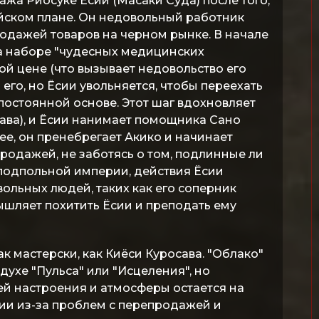
жа Риосуке Ёсии (Масаки Суда) после того,
тейском плане. Он недовольный работник
одажей товаров на черном рынке. В начале
на наборе "чудесных медицинских
ой цене (что вызывает недовольство его
 его, но Ёсии увольняется, чтобы переехать
постоянной основе. Этот шаг вдохновляет
ава), и Ёсии нанимает помощника Сано
ее, он пренебрегает Акико и начинает
родажей, не заботясь о том, подлинные ли
 подпольной империи, действия Ёсии
ольных людей, таких как его соперник
ышляет похитить Ёсии и преподать ему
 мастерски, как Киёси Куросава. "Облако"
ухе "Пульса" или "Исцеления", но
ей настроения и атмосферы остается на
сии из-за проблем с перепродажей и