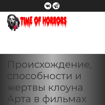
Происхождение,
способности и
жертвы клоуна
Арта в фильмах