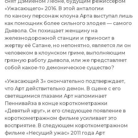
снят Дэмиеном Леоне, будущим режиссёром
«Ужасающего» 2016. В этой анталогии
по канону персонаж клоуна Арта выступал лишь
как помощник более сильного злодея — самого
Дьявола. Он похищает женщину на
железнодорожной станции и приносит в
жертву её Сатане, но непонятно, является ли он
человеком в клоунском гриме, выполняющим
грязную работу дьявола, или же представляет
собой какое-то демоническое существо?
«Ужасающий 3» окончательно подтверждает,
что Арт действительно демон. В сцене с его
светящимися глазами Арт напоминает
Пеннивайза в конце короткометражки
«Девятый круг», и его следующее появление в
короткометражном фильме усиливает это
восприятие. В следующем короткометражном
фильме «Несущий ужас» 2011 года Арт