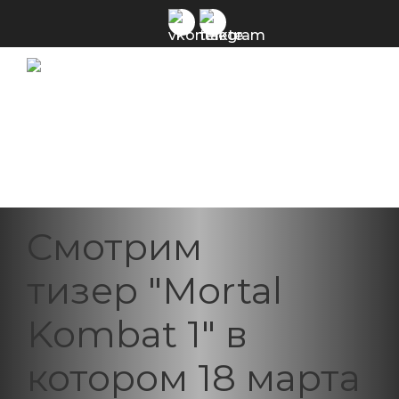
Смотрим
тизер "Mortal
Kombat 1" в
котором 18 марта